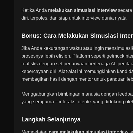
Ketika Anda
melakukan simuslasi interview
secara 
diri, terpoles, dan siap untuk interview dunia nyata.
Bonus: Cara Melakukan Simuslasi Inte
Jika Anda kekurangan waktu atau ingin mensimulasi
prosesnya lebih efisien. Platform seperti
getmockinte
realistis dengan set pertanyaan bertenaga AI, penil
kepercayaan diri. Alat-alat ini memungkinkan kandid
membagikan hasil dengan mentor untuk panduan lebi
Menggabungkan bimbingan manusia dengan feedbac
yang sempurna—interaksi otentik yang didukung ole
Langkah Selanjutnya
Mempelajari
cara melakukan simuslasi interview
se