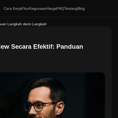
Cara Kerja
Fitur
Kegunaan
Harga
FAQ
Tentang
Blog
nduan Langkah demi Langkah
iew Secara Efektif: Panduan