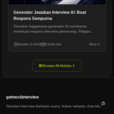
Generator Jawaban Interview AI: Buat
Respons Sempurna
Temukan bagaimana generator AI membantu
membuat respons interview pemenang. Pelajari
teknik untuk persiapan yang lebih cerdas dan
kesuksesan interview.
Bacaan 12 menit
8 bulan lalu
Baca
Browse All Articles
getmockinterview
Buka f
Simulasi interview berbasis suara, bukan sekadar chat teks.