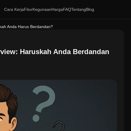
Cara Kerja
Fitur
Kegunaan
Harga
FAQ
Tentang
Blog
pakah Anda Harus Berdandan?
erview: Haruskah Anda Berdandan