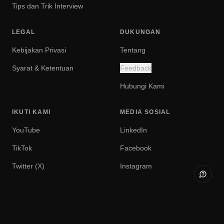
Tips dan Trik Interview
LEGAL
DUKUNGAN
Kebijakan Privasi
Tentang
Syarat & Ketentuan
Feedback
Hubungi Kami
IKUTI KAMI
MEDIA SOSIAL
YouTube
LinkedIn
TikTok
Facebook
Twitter (X)
Instagram
Buka f
© 2026 getmockinterview. Seluruh hak cipta dilindungi undang-undang.