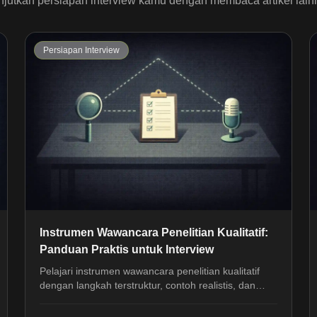
njutkan persiapan interview kamu dengan membaca artikel lain
Persiapan Interview
Instrumen Wawancara Penelitian Kualitatif:
Panduan Praktis untuk Interview
Pelajari instrumen wawancara penelitian kualitatif
dengan langkah terstruktur, contoh realistis, dan
sudut pandang HR untuk latihan interview yang lebih
rapi.