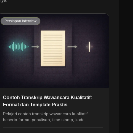
nya
Persiapan Interview
Contoh Transkrip Wawancara Kualitatif:
Format dan Template Praktis
Pelajari contoh transkrip wawancara kualitatif
beserta format penulisan, time stamp, kode
pembicara, dan template siap pakai untuk analisis
data.