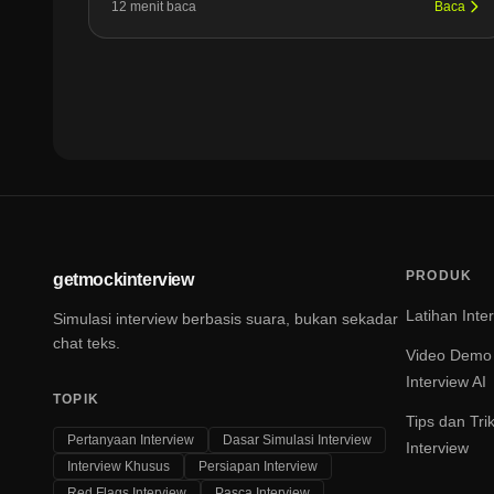
12 menit baca
Baca
PRODUK
getmockinterview
Latihan Inte
Simulasi interview berbasis suara, bukan sekadar
chat teks.
Video Demo
Interview AI
TOPIK
Tips dan Tri
Pertanyaan Interview
Dasar Simulasi Interview
Interview
Interview Khusus
Persiapan Interview
Red Flags Interview
Pasca Interview