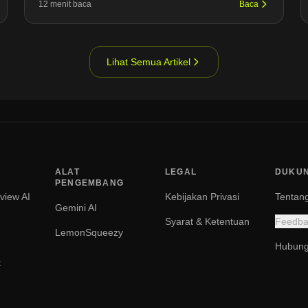
12 menit baca
Baca
Lihat Semua Artikel
ALAT
LEGAL
DUKU
PENGEMBANG
rview AI
Kebijakan Privasi
Tentan
Gemini AI
Syarat & Ketentuan
Feedba
LemonSqueezy
Hubung
k