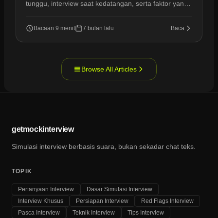
tunggu, interview saat kedatangan, serta faktor yang
memengaruhi kecepatan persetujuan.
Bacaan 9 menit
7 bulan lalu
Baca
Browse All Articles
getmockinterview
Simulasi interview berbasis suara, bukan sekadar chat teks.
TOPIK
Pertanyaan Interview
Dasar Simulasi Interview
Interview Khusus
Persiapan Interview
Red Flags Interview
Pasca Interview
Teknik Interview
Tips Interview